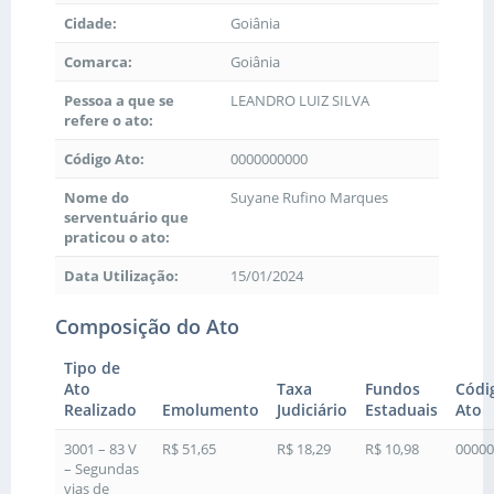
Cidade:
Goiânia
Comarca:
Goiânia
Pessoa a que se
LEANDRO LUIZ SILVA
refere o ato:
Código Ato:
0000000000
Nome do
Suyane Rufino Marques
serventuário que
praticou o ato:
Data Utilização:
15/01/2024
Composição do Ato
Tipo de
Ato
Taxa
Fundos
Códi
Realizado
Emolumento
Judiciário
Estaduais
Ato
3001 – 83 V
R$ 51,65
R$ 18,29
R$ 10,98
00000
– Segundas
vias de