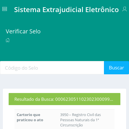
Sistema Extrajudicial Eletrônico
Verificar Selo
Buscar
Resultado da Busca: 00062305110230230009920
Cartorio que
3950 – Registro Civil das
praticou o ato
Pessoas Naturais da 1ª
Circunscrição