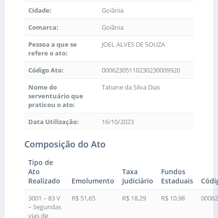
Cidade:
Goiânia
Comarca:
Goiânia
Pessoa a que se
JOEL ALVES DE SOUZA
refere o ato:
Código Ato:
00062305110230230009920
Nome do
Tatiane da Silva Dias
serventuário que
praticou o ato:
Data Utilização:
16/10/2023
Composição do Ato
Tipo de
Ato
Taxa
Fundos
Realizado
Emolumento
Judiciário
Estaduais
Códi
3001 – 83 V
R$ 51,65
R$ 18,29
R$ 10,98
00062
– Segundas
vias de