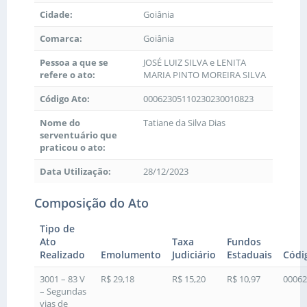
Cidade:
Goiânia
Comarca:
Goiânia
Pessoa a que se
JOSÉ LUIZ SILVA e LENITA
refere o ato:
MARIA PINTO MOREIRA SILVA
Código Ato:
00062305110230230010823
Nome do
Tatiane da Silva Dias
serventuário que
praticou o ato:
Data Utilização:
28/12/2023
Composição do Ato
Tipo de
Ato
Taxa
Fundos
Realizado
Emolumento
Judiciário
Estaduais
Códi
3001 – 83 V
R$ 29,18
R$ 15,20
R$ 10,97
00062
– Segundas
vias de