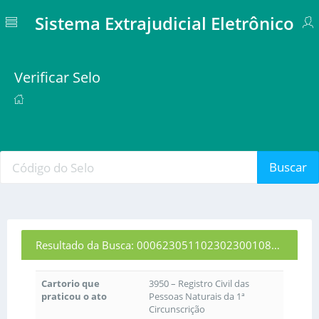
Sistema Extrajudicial Eletrônico
Verificar Selo
Buscar
Resultado da Busca: 00062305110230230010823
Cartorio que
3950 – Registro Civil das
praticou o ato
Pessoas Naturais da 1ª
Circunscrição