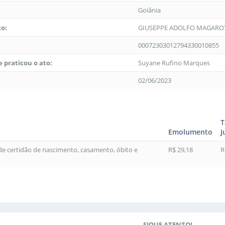
Goiânia
to:
GIUSEPPE ADOLFO MAGAROT
00072303012794330010855
 praticou o ato:
Suyane Rufino Marques
02/06/2023
T
Emolumento
J
 de certidão de nascimento, casamento, óbito e
R$ 29,18
R
FIQUE ATENTO!