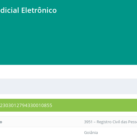
dicial Eletrônico
0072303012794330010855
to
3951 – Registro Civil das Pes
Goiânia