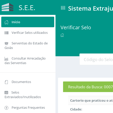
S.E.E.
Sistema Extraju
Início
Verificar Selo
Verificar Selos utilizados
Serventias do Estado de
Goiás
Consultar Arrecadação
das Serventias
Documentos
Resultado da Busca: 0
Selos
Extraviados/Inutilizados
Cartorio que praticou o a
Perguntas Frequentes
Cidade: