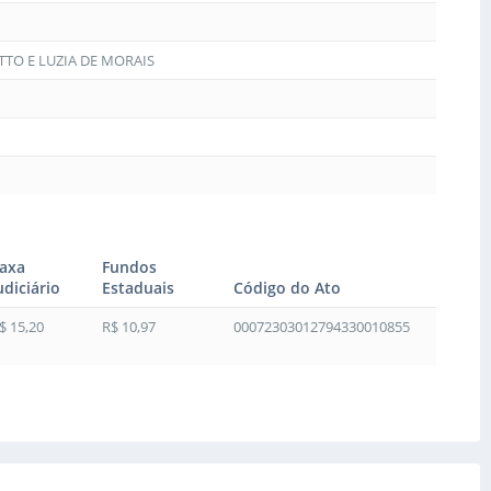
TO E LUZIA DE MORAIS
axa
Fundos
udiciário
Estaduais
Código do Ato
$ 15,20
R$ 10,97
00072303012794330010855