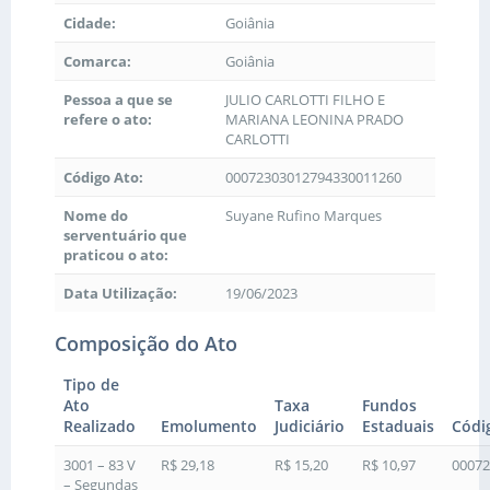
Cidade:
Goiânia
Comarca:
Goiânia
Pessoa a que se
JULIO CARLOTTI FILHO E
refere o ato:
MARIANA LEONINA PRADO
CARLOTTI
Código Ato:
00072303012794330011260
Nome do
Suyane Rufino Marques
serventuário que
praticou o ato:
Data Utilização:
19/06/2023
Composição do Ato
Tipo de
Ato
Taxa
Fundos
Realizado
Emolumento
Judiciário
Estaduais
Códi
3001 – 83 V
R$ 29,18
R$ 15,20
R$ 10,97
00072
– Segundas