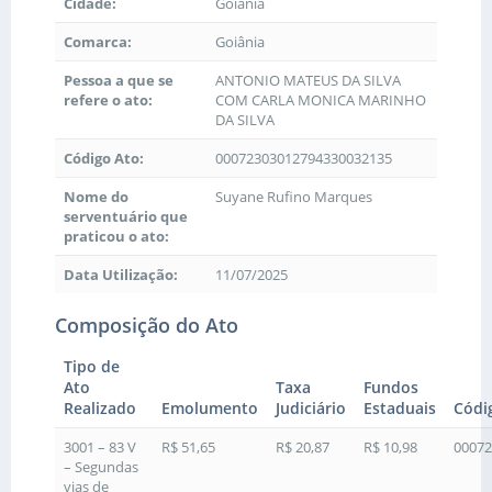
Cidade:
Goiânia
Comarca:
Goiânia
Pessoa a que se
ANTONIO MATEUS DA SILVA
refere o ato:
COM CARLA MONICA MARINHO
DA SILVA
Código Ato:
00072303012794330032135
Nome do
Suyane Rufino Marques
serventuário que
praticou o ato:
Data Utilização:
11/07/2025
Composição do Ato
Tipo de
Ato
Taxa
Fundos
Realizado
Emolumento
Judiciário
Estaduais
Códi
3001 – 83 V
R$ 51,65
R$ 20,87
R$ 10,98
00072
– Segundas
vias de