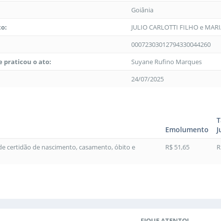
Goiânia
to:
JULIO CARLOTTI FILHO e MA
00072303012794330044260
 praticou o ato:
Suyane Rufino Marques
24/07/2025
T
Emolumento
J
 de certidão de nascimento, casamento, óbito e
R$ 51,65
R
FIQUE ATENTO!