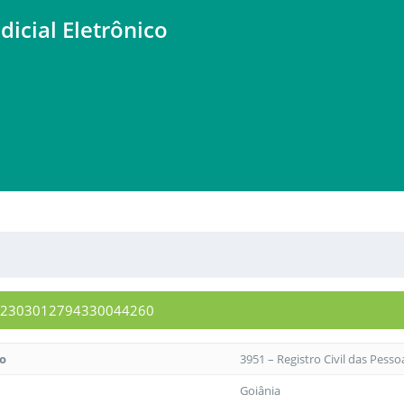
dicial Eletrônico
0072303012794330044260
to
3951 – Registro Civil das Pesso
Goiânia