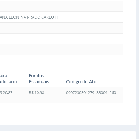
RIANA LEONINA PRADO CARLOTTI
axa
Fundos
udiciário
Estaduais
Código do Ato
$ 20,87
R$ 10,98
00072303012794330044260