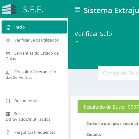
S.E.E.
Sistema Extraju
Início
Verificar Selo
Verificar Selos utilizados
Serventias do Estado de
Goiás
Consultar Arrecadação
das Serventias
Documentos
Resultado da Busca: 0
Selos
Extraviados/Inutilizados
Cartorio que praticou o a
Perguntas Frequentes
Cidade: