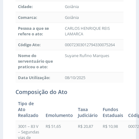
Cidade:
Goiânia
Comarca:
Goiânia
Pessoa a que se
CARLOS HENRIQUE REIS
refere o ato:
LAMARCA
Código Ato:
00072303012794330075264
Nome do
Suyane Rufino Marques
serventuário que
praticou o ato:
Data Utilização:
08/10/2025
Composição do Ato
Tipo de
Ato
Taxa
Fundos
Realizado
Emolumento
Judiciário
Estaduais
Códi
3001 – 83 V
R$ 51,65
R$ 20,87
R$ 10,98
00072
– Segundas
vias de