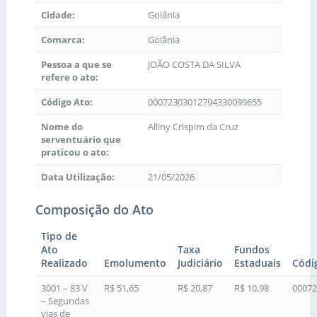
Cidade:
Goiânia
Comarca:
Goiânia
Pessoa a que se
JOÃO COSTA DA SILVA
refere o ato:
Código Ato:
00072303012794330099655
Nome do
Alliny Crispim da Cruz
serventuário que
praticou o ato:
Data Utilização:
21/05/2026
Composição do Ato
Tipo de
Ato
Taxa
Fundos
Realizado
Emolumento
Judiciário
Estaduais
Códi
3001 – 83 V
R$ 51,65
R$ 20,87
R$ 10,98
00072
– Segundas
vias de