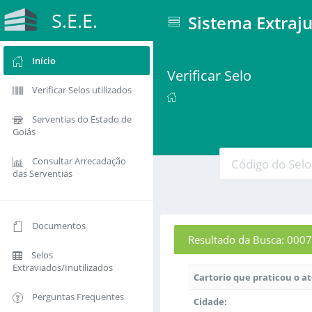
S.E.E.
Sistema Extraju
Início
Verificar Selo
Verificar Selos utilizados
Serventias do Estado de
Goiás
Consultar Arrecadação
das Serventias
Documentos
Resultado da Busca: 0
Selos
Extraviados/Inutilizados
Cartorio que praticou o a
Perguntas Frequentes
Cidade: