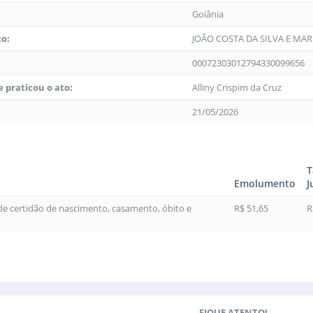
Goiânia
to:
JOÃO COSTA DA SILVA E MARI
00072303012794330099656
 praticou o ato:
Alliny Crispim da Cruz
21/05/2026
T
Emolumento
J
 de certidão de nascimento, casamento, óbito e
R$ 51,65
R
FIQUE ATENTO!