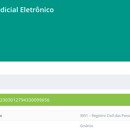
dicial Eletrônico
0072303012794330099656
to
3951 – Registro Civil das Pes
Goiânia