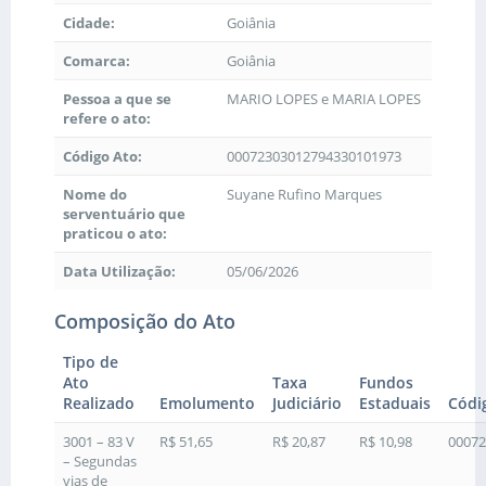
Cidade:
Goiânia
Comarca:
Goiânia
Pessoa a que se
MARIO LOPES e MARIA LOPES
refere o ato:
Código Ato:
00072303012794330101973
Nome do
Suyane Rufino Marques
serventuário que
praticou o ato:
Data Utilização:
05/06/2026
Composição do Ato
Tipo de
Ato
Taxa
Fundos
Realizado
Emolumento
Judiciário
Estaduais
Códi
3001 – 83 V
R$ 51,65
R$ 20,87
R$ 10,98
00072
– Segundas
vias de