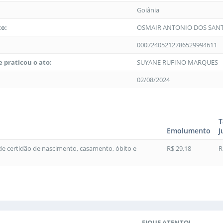
Goiânia
to:
OSMAIR ANTONIO DOS SAN
00072405212786529994611
 praticou o ato:
SUYANE RUFINO MARQUES
02/08/2024
T
Emolumento
J
 de certidão de nascimento, casamento, óbito e
R$ 29,18
R
FIQUE ATENTO!