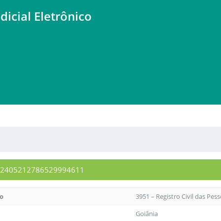
dicial Eletrônico
0072405212786529994611
to
3951 – Registro Civil das Pes
Goiânia