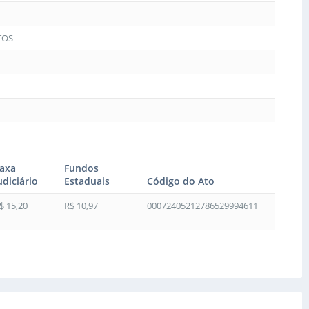
TOS
axa
Fundos
udiciário
Estaduais
Código do Ato
$ 15,20
R$ 10,97
00072405212786529994611