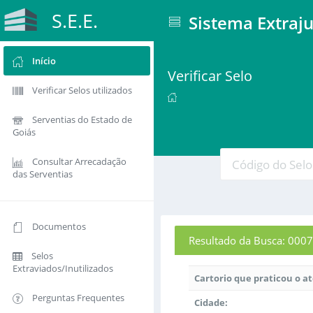
S.E.E.
Sistema Extraju
Início
Verificar Selo
Verificar Selos utilizados
Serventias do Estado de
Goiás
Consultar Arrecadação
das Serventias
Documentos
Resultado da Busca: 0
Selos
Extraviados/Inutilizados
Cartorio que praticou o a
Perguntas Frequentes
Cidade: