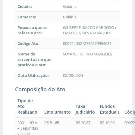
Cidade:
Goiânia
Comarca:
Goiânia
Pessoa a que se
GIUSEPPE ISACCO CARDOSO e
refere o ato:
EMMA DA SILVA MARQUES
Código Ato:
00072405212786529994631
Nome do
SUYANE RUFINO MARQUES
serventuário que
praticou o ato:
Data Utilização:
02/08/2024
Composição do Ato
Tipo de
Ato
Taxa
Fundos
Realizado
Emolumento
Judiciário
Estaduais
Códi
3001 – 83 V
R$ 51,65
R$ 20,87
R$ 10,98
00072
– Segundas
vias de