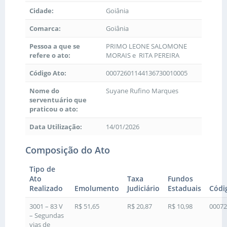
Cidade:
Goiânia
Comarca:
Goiânia
Pessoa a que se
PRIMO LEONE SALOMONE
refere o ato:
MORAIS e RITA PEREIRA
Código Ato:
00072601144136730010005
Nome do
Suyane Rufino Marques
serventuário que
praticou o ato:
Data Utilização:
14/01/2026
Composição do Ato
Tipo de
Ato
Taxa
Fundos
Realizado
Emolumento
Judiciário
Estaduais
Códi
3001 – 83 V
R$ 51,65
R$ 20,87
R$ 10,98
00072
– Segundas
vias de