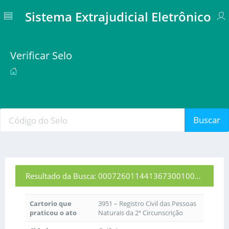
Sistema Extrajudicial Eletrônico
Verificar Selo
Buscar
Resultado da Busca: 00072601144136730010009
Cartorio que
3951 – Registro Civil das Pessoas
praticou o ato
Naturais da 2ª Circunscrição