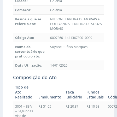
Cidade:
Goiânia
Comarca:
Goiânia
Pessoa a que se
NILSON FERREIRA DE MORAIS e
refere o ato:
POLLYANNA FERREIRA DE SOUZA
MORAIS
Código Ato:
00072601144136730010009
Nome do
Suyane Rufino Marques
serventuário que
praticou o ato:
Data Utilização:
14/01/2026
Composição do Ato
Tipo de
Ato
Taxa
Fundos
Realizado
Emolumento
Judiciário
Estaduais
Códi
3001 – 83 V
R$ 51,65
R$ 20,87
R$ 10,98
00072
– Segundas
vias de