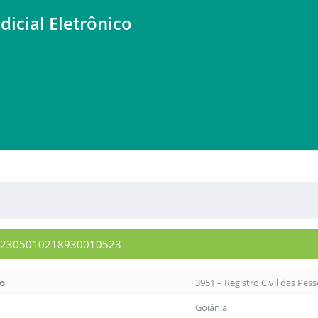
dicial Eletrônico
0092305010218930010523
to
3951 – Registro Civil das Pes
Goiânia