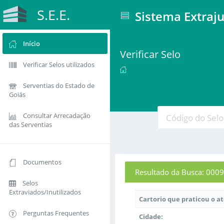
S.E.E.
Sistema Extraju
Início
Verificar Selo
Verificar Selos utilizados
Serventias do Estado de
Goiás
Consultar Arrecadação
das Serventias
Documentos
Resultado da Busca: 0
Selos
Extraviados/Inutilizados
Cartorio que praticou o a
Perguntas Frequentes
Cidade: