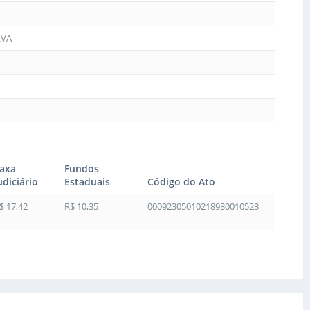
LVA
axa
Fundos
udiciário
Estaduais
Código do Ato
$ 17,42
R$ 10,35
00092305010218930010523