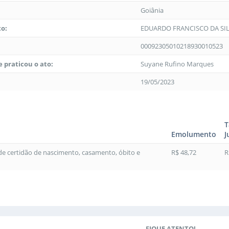
Goiânia
to:
EDUARDO FRANCISCO DA SI
00092305010218930010523
 praticou o ato:
Suyane Rufino Marques
19/05/2023
T
Emolumento
J
 de certidão de nascimento, casamento, óbito e
R$ 48,72
R
FIQUE ATENTO!