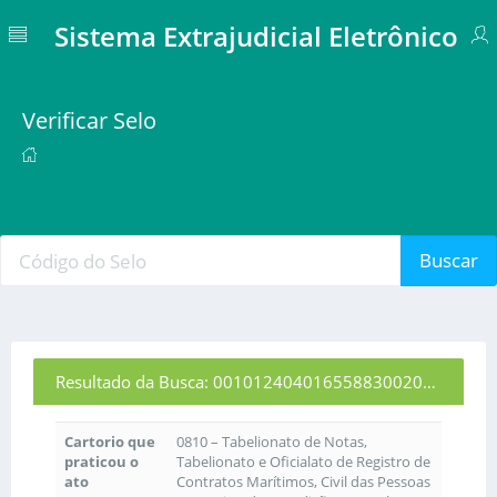
Sistema Extrajudicial Eletrônico
Verificar Selo
Buscar
Resultado da Busca: 001012404016558830020464
Cartorio que
0810 – Tabelionato de Notas,
praticou o
Tabelionato e Oficialato de Registro de
ato
Contratos Marítimos, Civil das Pessoas