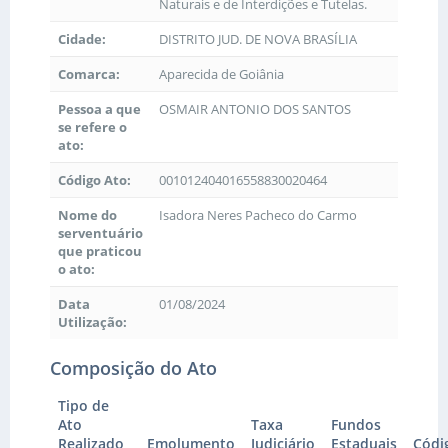
Naturais e de Interdições e Tutelas.
Cidade:
DISTRITO JUD. DE NOVA BRASÍLIA
Comarca:
Aparecida de Goiânia
Pessoa a que
OSMAIR ANTONIO DOS SANTOS
se refere o
ato:
Código Ato:
001012404016558830020464
Nome do
Isadora Neres Pacheco do Carmo
serventuário
que praticou
o ato:
Data
01/08/2024
Utilização:
Composição do Ato
Tipo de
Ato
Taxa
Fundos
Realizado
Emolumento
Judiciário
Estaduais
Códi