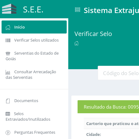
S.E.E.
Sistema Extraju
Início
Verificar Selo
Verificar Selos utilizados
Serventias do Estado de
Goiás
Consultar Arrecadação
das Serventias
Documentos
Resultado da Busca: 0
Selos
Extraviados/Inutilizados
Cartorio que praticou o a
Perguntas Frequentes
Cidade: