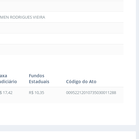
RMEN RODRIGUES VIEIRA
axa
Fundos
udiciário
Estaduais
Código do Ato
$ 17,42
R$ 10,35
00952212010735030011288