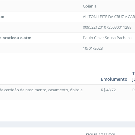
Goiânia
to:
AILTON LEITE DA CRUZ e CA
00952212010735030011288
 praticou o ato:
Paulo Cezar Sousa Pacheco
10/01/2023
T
Emolumento
J
 de certidão de nascimento, casamento, óbito e
R$ 48,72
R
FIQUE ATENTO!