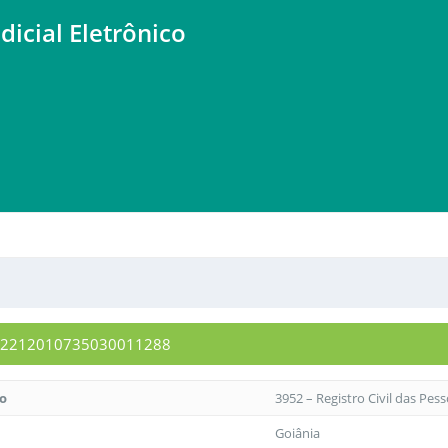
dicial Eletrônico
0952212010735030011288
to
3952 – Registro Civil das Pes
Goiânia