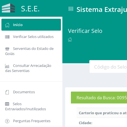
S.E.E.
Sistema Extraju
Início
Verificar Selo
Verificar Selos utilizados
Serventias do Estado de
Goiás
Consultar Arrecadação
das Serventias
Documentos
Resultado da Busca: 0
Selos
Extraviados/Inutilizados
Cartorio que praticou o a
Perguntas Frequentes
Cidade: