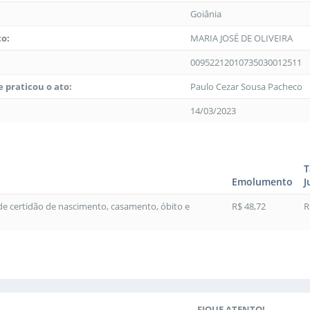
Goiânia
to:
MARIA JOSÉ DE OLIVEIRA
00952212010735030012511
 praticou o ato:
Paulo Cezar Sousa Pacheco
14/03/2023
T
Emolumento
J
 de certidão de nascimento, casamento, óbito e
R$ 48,72
R
FIQUE ATENTO!