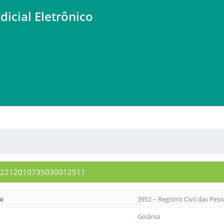
dicial Eletrônico
0952212010735030012511
to
3952 – Registro Civil das Pes
Goiânia