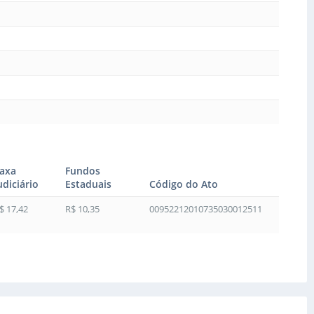
axa
Fundos
udiciário
Estaduais
Código do Ato
$ 17,42
R$ 10,35
00952212010735030012511