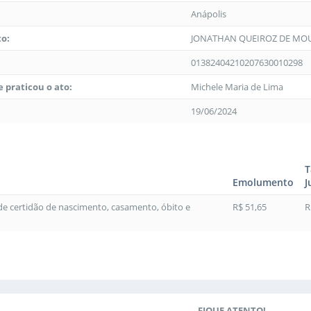
Anápolis
to:
JONATHAN QUEIROZ DE MO
01382404210207630010298
 praticou o ato:
Michele Maria de Lima
19/06/2024
T
Emolumento
J
 de certidão de nascimento, casamento, óbito e
R$ 51,65
R
FIQUE ATENTO!