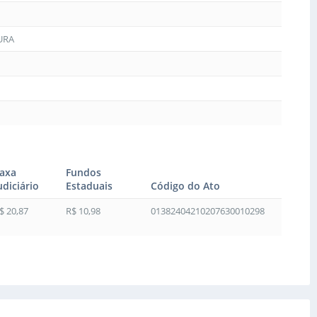
URA
axa
Fundos
udiciário
Estaduais
Código do Ato
$ 20,87
R$ 10,98
01382404210207630010298