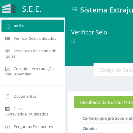
S.E.E.
Sistema Extraju
Início
Verificar Selo
Verificar Selos utilizados
Serventias do Estado de
Goiás
Consultar Arrecadação
das Serventias
Documentos
Resultado da Busca: 0
Selos
Extraviados/Inutilizados
Cartorio que praticou o a
Perguntas Frequentes
Cidade: