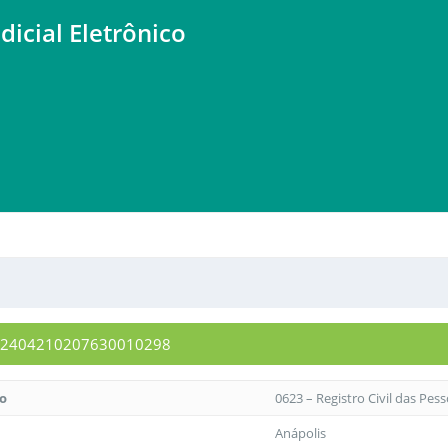
dicial Eletrônico
1382404210207630010298
to
0623 – Registro Civil das Pes
Anápolis