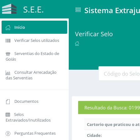
S.E.E.
Sistema Extraju
Início
Verificar Selo
Verificar Selos utilizados
Serventias do Estado de
Goiás
Consultar Arrecadação
das Serventias
Documentos
Resultado da Busca: 0
Selos
Extraviados/Inutilizados
Cartorio que praticou o a
Perguntas Frequentes
Cidade: