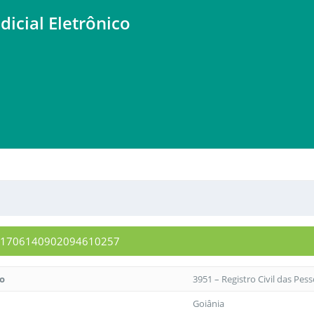
dicial Eletrônico
1991706140902094610257
to
3951 – Registro Civil das Pes
Goiânia