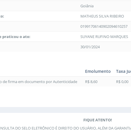
Goiânia
to:
MATHEUS SILVA RIBEIRO
01991706140902094610257
 praticou o ato:
SUYANE RUFINO MARQUES
30/01/2024
Emolumento
Taxa Ju
to de firma em documento por Autenticidade
R$ 8,60
R$ 0,00
FIQUE ATENTO!
ONSULTA DO SELO ELETRÔNICO É DIREITO DO USUÁRIO, ALÉM DA GARANT