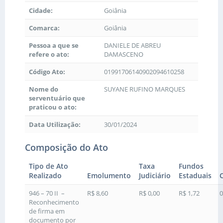
Cidade:
Goiânia
Comarca:
Goiânia
Pessoa a que se
DANIELE DE ABREU
refere o ato:
DAMASCENO
Código Ato:
01991706140902094610258
Nome do
SUYANE RUFINO MARQUES
serventuário que
praticou o ato:
Data Utilização:
30/01/2024
Composição do Ato
Tipo de Ato
Taxa
Fundos
Realizado
Emolumento
Judiciário
Estaduais
946 – 70 II –
R$ 8,60
R$ 0,00
R$ 1,72
0
Reconhecimento
de firma em
documento por