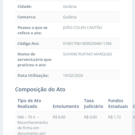
Cidade:
Goiânia
Comarca:
Goiânia
Pessoa a que se
JOÃO COLEN CANTÃO
refere o ato:
Código Ato:
01991706140902094611356
Nome do
SUYANE RUFINO MARQUES
serventuário que
praticou o ato:
Data Utilização:
19/02/2024
Composição do Ato
Tipo de Ato
Taxa
Fundos
Realizado
Emolumento
Judiciário
Estaduais
946 – 70 II –
R$ 8,60
R$ 0,00
R$ 1,72
0
Reconhecimento
de firma em
documento por