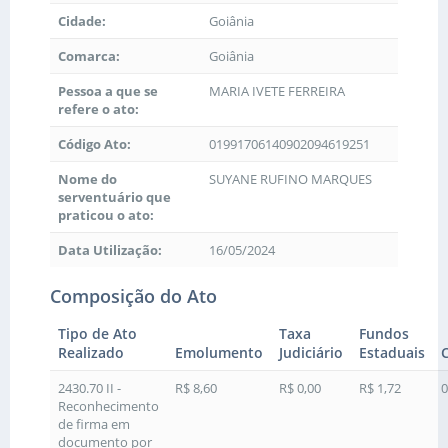
Cidade:
Goiânia
Comarca:
Goiânia
Pessoa a que se
MARIA IVETE FERREIRA
refere o ato:
Código Ato:
01991706140902094619251
Nome do
SUYANE RUFINO MARQUES
serventuário que
praticou o ato:
Data Utilização:
16/05/2024
Composição do Ato
Tipo de Ato
Taxa
Fundos
Realizado
Emolumento
Judiciário
Estaduais
2430.70 II -
R$ 8,60
R$ 0,00
R$ 1,72
0
Reconhecimento
de firma em
documento por