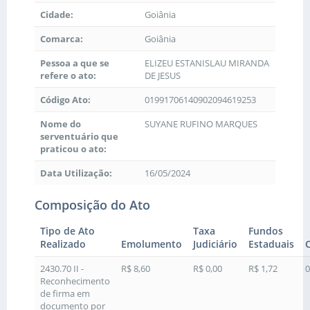
Cidade:
Goiânia
Comarca:
Goiânia
Pessoa a que se
ELIZEU ESTANISLAU MIRANDA
refere o ato:
DE JESUS
Código Ato:
01991706140902094619253
Nome do
SUYANE RUFINO MARQUES
serventuário que
praticou o ato:
Data Utilização:
16/05/2024
Composição do Ato
Tipo de Ato
Taxa
Fundos
Realizado
Emolumento
Judiciário
Estaduais
2430.70 II -
R$ 8,60
R$ 0,00
R$ 1,72
0
Reconhecimento
de firma em
documento por