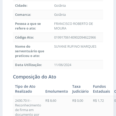
Cidade:
Goiânia
Comarca:
Goiânia
Pessoa a que se
FRANCISCO ROBERTO DE
refere o ato:
MOURA
Código Ato:
01991706140902094622966
Nome do
SUYANE RUFINO MARQUES
serventuário que
praticou o ato:
Data Utilização:
11/06/2024
Composição do Ato
Tipo de Ato
Taxa
Fundos
Realizado
Emolumento
Judiciário
Estaduais
2430.70 II -
R$ 8,60
R$ 0,00
R$ 1,72
0
Reconhecimento
de firma em
documento por