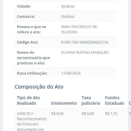
Cidade:
Goiânia
Comarca:
Goiânia
Pessoa a que se
IRAN INOCENCIO DE
refere o ato:
OLIVEIRA
Código Ato:
01991706140902094623154
Nome do
SUYANE RUFINO MARQUES
serventuário que
praticou o ato:
Data Utilização:
17/06/2024
Composição do Ato
Tipo de Ato
Taxa
Fundos
Realizado
Emolumento
Judiciário
Estaduais
2430.70 II -
R$ 8,60
R$ 0,00
R$ 1,72
0
Reconhecimento
de firma em
documento por