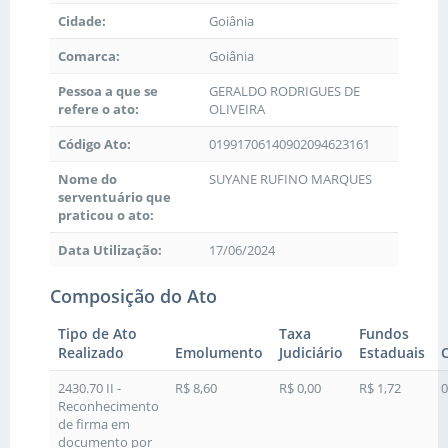
Cidade:
Goiânia
Comarca:
Goiânia
Pessoa a que se
GERALDO RODRIGUES DE
refere o ato:
OLIVEIRA
Código Ato:
01991706140902094623161
Nome do
SUYANE RUFINO MARQUES
serventuário que
praticou o ato:
Data Utilização:
17/06/2024
Composição do Ato
Tipo de Ato
Taxa
Fundos
Realizado
Emolumento
Judiciário
Estaduais
2430.70 II -
R$ 8,60
R$ 0,00
R$ 1,72
0
Reconhecimento
de firma em
documento por