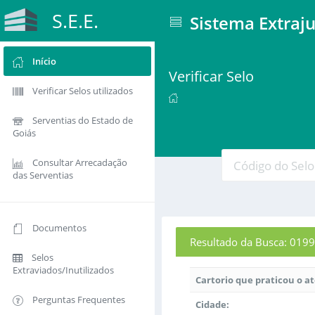
S.E.E.
Sistema Extraju
Início
Verificar Selo
Verificar Selos utilizados
Serventias do Estado de
Goiás
Consultar Arrecadação
das Serventias
Documentos
Resultado da Busca: 0
Selos
Extraviados/Inutilizados
Cartorio que praticou o a
Perguntas Frequentes
Cidade: