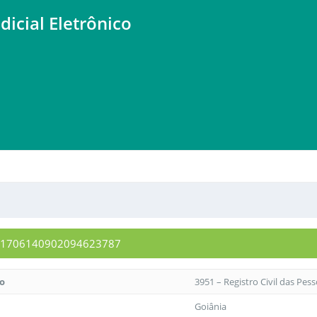
dicial Eletrônico
1991706140902094623787
to
3951 – Registro Civil das Pes
Goiânia