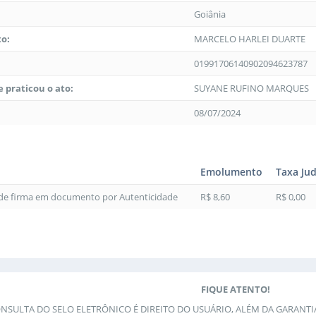
Goiânia
to:
MARCELO HARLEI DUARTE
01991706140902094623787
 praticou o ato:
SUYANE RUFINO MARQUES
08/07/2024
Emolumento
Taxa Jud
 de firma em documento por Autenticidade
R$ 8,60
R$ 0,00
FIQUE ATENTO!
ONSULTA DO SELO ELETRÔNICO É DIREITO DO USUÁRIO, ALÉM DA GARANT