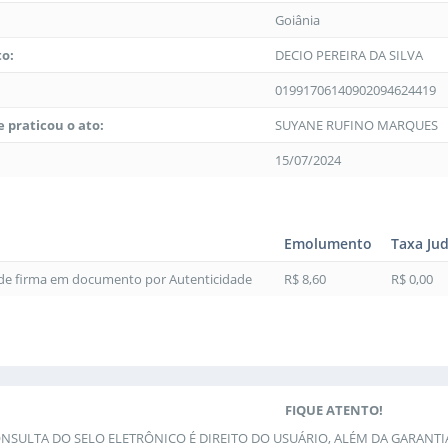
Goiânia
to:
DECIO PEREIRA DA SILVA
01991706140902094624419
 praticou o ato:
SUYANE RUFINO MARQUES
15/07/2024
Emolumento
Taxa Jud
 de firma em documento por Autenticidade
R$ 8,60
R$ 0,00
FIQUE ATENTO!
ONSULTA DO SELO ELETRÔNICO É DIREITO DO USUÁRIO, ALÉM DA GARANT