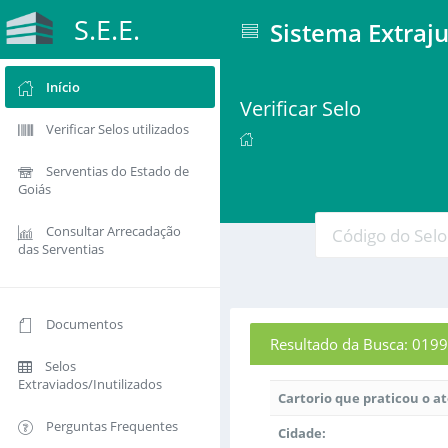
S.E.E.
Sistema Extraju
Início
Verificar Selo
Verificar Selos utilizados
Serventias do Estado de
Goiás
Consultar Arrecadação
das Serventias
Documentos
Resultado da Busca: 0
Selos
Extraviados/Inutilizados
Cartorio que praticou o a
Perguntas Frequentes
Cidade: