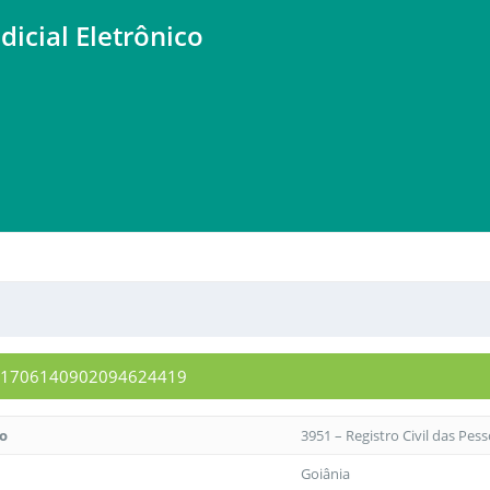
dicial Eletrônico
1991706140902094624419
to
3951 – Registro Civil das Pes
Goiânia