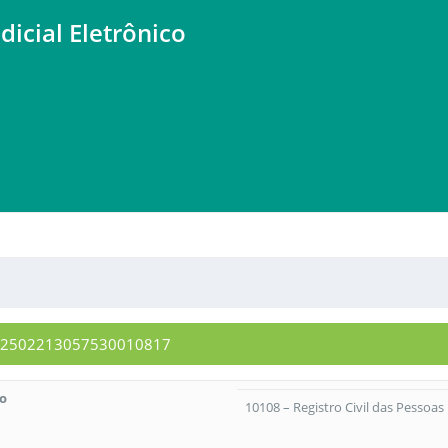
dicial Eletrônico
4312502213057530010817
to
10108 – Registro Civil das Pessoas