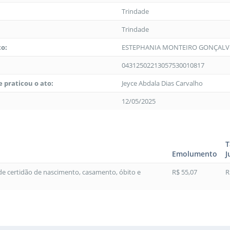
Trindade
Trindade
to:
ESTEPHANIA MONTEIRO GONÇALV
04312502213057530010817
 praticou o ato:
Jeyce Abdala Dias Carvalho
12/05/2025
T
Emolumento
J
 de certidão de nascimento, casamento, óbito e
R$ 55,07
R