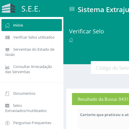
S.E.E.
Sistema Extraju
Início
Verificar Selo
Verificar Selos utilizados
Serventias do Estado de
Goiás
Consultar Arrecadação
das Serventias
Documentos
Resultado da Busca: 0
Selos
Extraviados/Inutilizados
Cartorio que praticou o a
Perguntas Frequentes